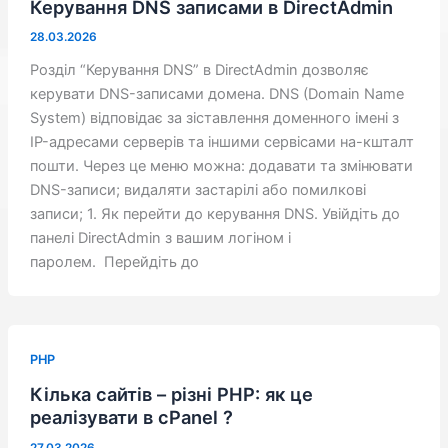
Керування DNS записами в DirectAdmin
28.03.2026
Розділ “Керування DNS” в DirectAdmin дозволяє
керувати DNS-записами домена. DNS (Domain Name
System) відповідає за зіставлення доменного імені з
IP-адресами серверів та іншими сервісами на-кшталт
пошти. Через це меню можна: додавати та змінювати
DNS-записи; видаляти застарілі або помилкові
записи; 1. Як перейти до керування DNS. Увійдіть до
панелі DirectAdmin з вашим логіном і
паролем. Перейдіть до
PHP
Кілька сайтів – різні PHP: як це
реалізувати в cPanel ?
27.03.2026