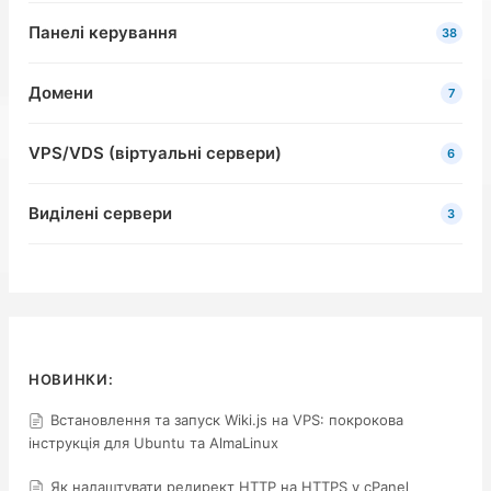
Панелі керування
38
Домени
7
VPS/VDS (віртуальні сервери)
6
Виділені сервери
3
НОВИНКИ:
Встановлення та запуск Wiki.js на VPS: покрокова
інструкція для Ubuntu та AlmaLinux
Як налаштувати редирект HTTP на HTTPS у cPanel