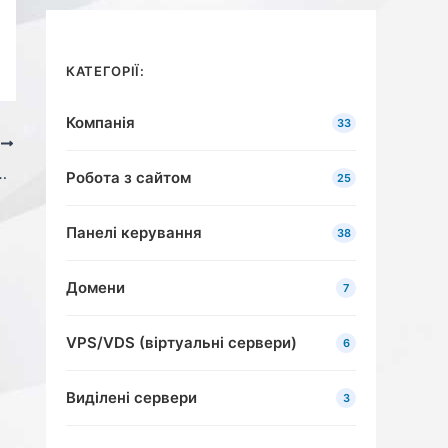
КАТЕГОРІЇ:
Компанія
33
І
стовувати для мого домену?
Робота з сайтом
25
Панелі керування
38
Домени
7
VPS/VDS (віртуальні сервери)
6
Виділені сервери
3