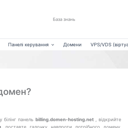
База знань
Панелі керування
Домени
VPS/VDS (віртуа
 домен?
 білінг панель
billing.domen-hosting.net
, відкрийте
и
, поставте галочку навпроти потрібного домену,