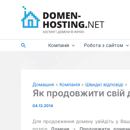
Перейти
до
вмісту
Пошук
Компанія
Робота з сайтом
Домашня
Компанія
Швидкі відповіді
Як продовжити свій
04.12.2014
Для продовження домену увійдіть у Вашу
розділ
Домени
>
Продовжити домен