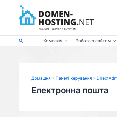
Перейти
до
вмісту
Пошук
Компанія
Робота з сайтом
Домашня
Панелі керування
DirectAdm
Електронна пошта