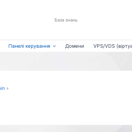
База знань
Панелі керування
Домени
VPS/VDS (віртуа
in