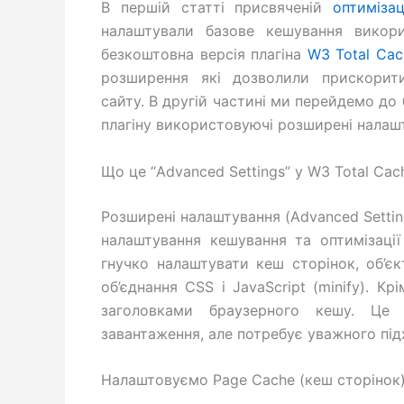
В першій статті присвяченій
оптиміза
налаштували базове кешування викори
безкоштовна версія плагіна
W3 Total Cac
розширення які дозволили прискорит
сайту. В другій частині ми перейдемо до
плагіну використовуючі розширені налаш
Що це “Advanced Settings” у W3 Total Cac
Розширені налаштування (Advanced Settin
налаштування кешування та оптимізаці
гнучко налаштувати кеш сторінок, об’єк
об’єднання CSS і JavaScript (minify). Кр
заголовками браузерного кешу. Це 
завантаження, але потребує уважного підх
Налаштовуємо Page Cache (кеш сторінок)