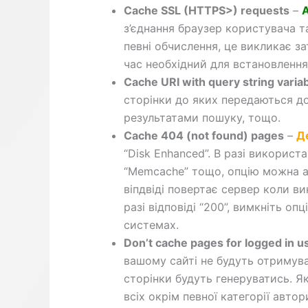
Cache SSL (HTTPS>) requests
–
з’єднання браузер користувача 
певні обчислення, це викликає з
час необхідний для встановлення
Cache URI with query string varia
сторінки до яких передаються до
результатами пошуку, тощо.
Cache 404 (not found) pages
–
Д
“Disk Enhanced”. В разі використа
“Memcache” тощо, опцію можна ак
віпдвіді повертає сервер коли ви
разі відповіді “200”, вимкніть о
системах.
Don’t cache pages for logged in u
вашому сайті не будуть отримува
сторінки будуть генеруватись. Я
всіх окрім певної категорії авто