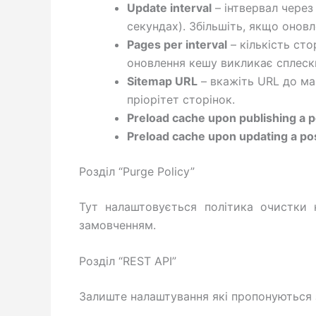
Update interval
– інтвервал через
секундах). Збільшіть, якщо онов
Pages per interval
– кількість ст
оновлення кешу викликає сплеск
Sitemap URL
– вкажіть URL до ма
пріорітет сторінок.
Preload cache upon publishing a p
Preload cache upon updating a po
Розділ “Purge Policy”
Тут налаштовується політика очистки 
замовченням.
Розділ “REST API”
Залиште налаштування які пропонуються 