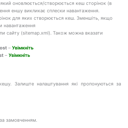
 який оновлюється/створюється кеш сторінок (в
лення еншу викликає сплески навантаження.
орінок для яких створюється кеш. Зменшіть, якщо
и навантаження
пи сайту (sitemap.xml). Також можна вказати
ost
–
Увімкніть
st
–
Увімкніть
кешу. Залиште налаштування які пропонуються за
за замовченням.