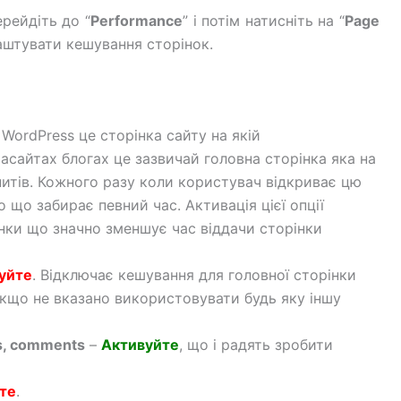
ерейдіть до “
Performance
” і потім натисніть на “
Page
аштувати кешування сторінок.
В WordPress це сторінка сайту на якій
Насайтах блогах це зазвичай головна сторінка яка на
апитів. Кожного разу коли користувач відкриває цю
о що забирає певний час. Активація цієї опції
інки що значно зменшує час віддачи сторінки
уйте
. Відключає кешування для головної сторінки
 якщо не вказано використовувати будь яку іншу
gs, comments
–
Активуйте
, що і радять зробити
те
.