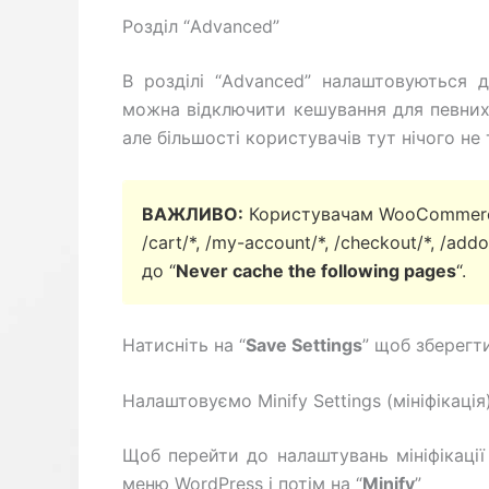
Розділ “Advanced”
В розділі “Advanced” налаштовуються 
можна відключити кешування для певних с
але більшості користувачів тут нічого не
ВАЖЛИВО:
Користувачам WooCommerce
/cart/*, /my-account/*, /checkout/*, /add
до “
Never cache the following pages
“.
Натисніть на “
Save Settings
” щоб зберегт
Налаштовуємо Minify Settings (мініфікація)
Щоб перейти до налаштувань мініфікації 
меню WordPress і потім на “
Minify
”