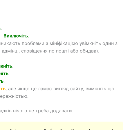
ь
.
–
Виключіть
.
никають проблеми з мініфікацією увімкніть один з
адмінці, сповіщення по пошті або обидва).
мкніть
.
ніть
.
ть
.
іть
, але якщо це ламає вигляд сайту, вимкніть цю
бережністью.
адків нічого не треба додавати.