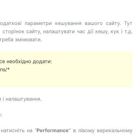
додаткові параметри кешування вашого сайту. Тут
торінок сайту, налаштувати час дії кешу, кук і т.д.
 треба змінювати.
 необхідно додати:
ons/*
и і налаштування.
:
натисніть на “
Performance
” в лівому верикальному