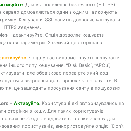
Активуйте
. Для встановлення безпечного (HTTPS)
та сервер домовляються один з одним і виконують
атримку. Кешування SSL запитів дозволяє мінізувати
 HTTPS з’єднання.
bles
– деактивуйте. Опція дозволяє кешувати
даткові параметри. Зазвичай це сторінки з
еактивуйте
, якщо у вас використовуєть кешування
ння іншого типу кещування: “Disk Basic”, “APCu”,
тивувати, але обов’зково перевірте який код
конується звернення до сторінок які не існують. В
пцію т.я. це зашкодить просування сайту в пошукових
sers
–
Активуйте
. Користувачі які авторизувались на
ти сторінки з кешу. Для таких користувачів
кщо вам необхідно віддавати сторінки з кешу для
ризованих користувачів, використовуйте опцію “Don’t