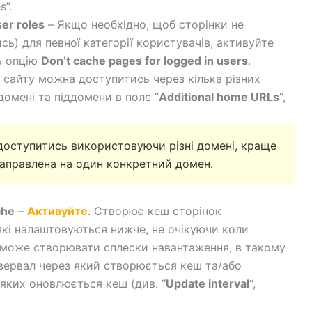
s”.
ser roles
– Якщо необхідно, щоб сторінки не
ь) для певної категорії користувачів, активуйте
ть опцію
Don’t cache pages for logged in users
.
сайту можна доступитись через кілька різних
домені та піддомени в поле “
Additional home URLs
“,
оступитись використовуючи різні домені, краще
аправлена на один конкретний домен.
che
–
Активуйте
. Створює кеш сторінок
які налаштовуються нижче, не очікуючи коли
е може створювати сплески навантаження, в такому
твервал через який створюється кеш та/або
 яких оновлюється кеш (див. “
Update interval
“,