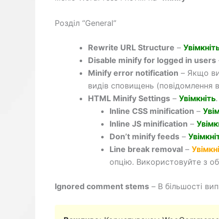
Розділ “General”
Rewrite URL Structure
–
Увімкніт
Disable minify for logged in users
Minify error notification
– Якщо ви
видів сповищень (повідомлення в 
HTML Minify Settings
–
Увімкніть
.
Inline CSS minification
–
Уві
Inline JS minification
–
Увімк
Don’t minify feeds
–
Увімкні
Line break removal
–
Увімкн
опцію. Використовуйте з о
Ignored comment stems
– В більшості вип