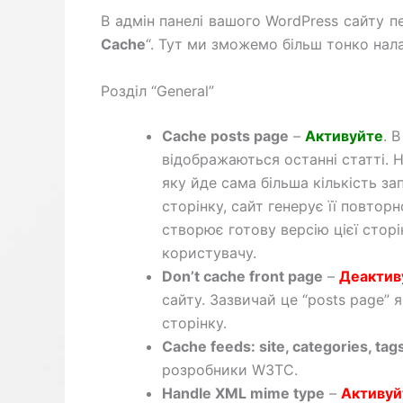
В адмін панелі вашого WordPress сайту п
Cache
“. Тут ми зможемо більш тонко нал
Розділ “General”
Cache posts page
–
Активуйте
. 
відображаються останні статті. 
яку йде сама більша кількість з
сторінку, сайт генерує її повторн
створює готову версію цієї стор
користувачу.
Don’t cache front page
–
Деактив
сайту. Зазвичай це “posts page”
сторінку.
Cache feeds: site, categories, ta
розробники W3TC.
Handle XML mime type
–
Активуй