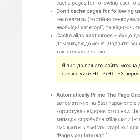
cache pages for following user role
Don’t cache pages for following u
кешувались (постійно генерувалис
необхідні категорії, та відключи
Cache alias hostnames
– Якщо до 
доменів/піддоменів. Додайте всі 
так ктивуйте опцію.
Якщо до вашого сайту можна д
налаштуйте HTTP/HTTPS перен
Automatically Prime The Page Ca
автоматично на базі параметрів 
користувач відкриє сторінку. Ц
випадку спробуйте збільшити ін
зменшити кількість сторінок для
“
Pages per interval
” ).