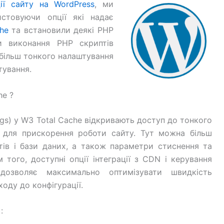
ції сайту на WordPress
, ми
стовуючи опції які надає
he
та встановили деякі PHP
и виконання PHP скриптів
 більш тонкого налаштування
тування.
he ?
gs) у W3 Total Cache відкривають доступ до тонкого
ї для прискорення роботи сайту. Тут можна більш
тів і бази даних, а також параметри стиснення та
ім того, доступні опції інтеграції з CDN і керування
дозволяє максимально оптимізувати швидкість
оду до конфігурації.
: