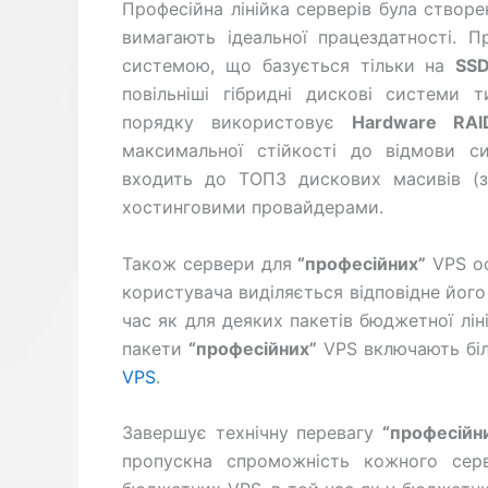
Професійна лінійка серверів була створ
вимагають ідеальної працездатності. 
системою, що базується тільки на
SSD
повільніші гібридні дискові системи т
порядку використовує
Hardware RAI
максимальної стійкості до відмови 
входить до ТОП3 дискових масивів (
хостинговими провайдерами.
Також сервери для
“професійних”
VPS ос
користувача виділяється відповідне його
час як для деяких пакетів бюджетної лін
пакети
“професійних”
VPS включають біль
VPS
.
Завершує технічну перевагу
“професійн
пропускна спроможність кожного се