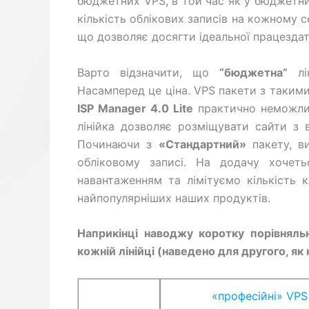
бюджетних VPS, в той час як у бюджетн
кількість облікових записів на кожному с
що дозволяє досягти ідеальної працездат
Варто відзначити, що
“бюджетна”
лін
Насамперед це ціна. VPS пакети з таким
ISP Manager 4.0 Lite
практично неможлив
лінійка дозволяє розміщувати сайти з
Починаючи з
«Стандартний»
пакету, в
обліковому записі. На додачу хоче
навантаженням та лімітуємо кількість к
найпопулярніших наших продуктів.
Наприкінці наводжу коротку порівняль
кожній лінійці (наведено для другого, як
«професійні» VPS