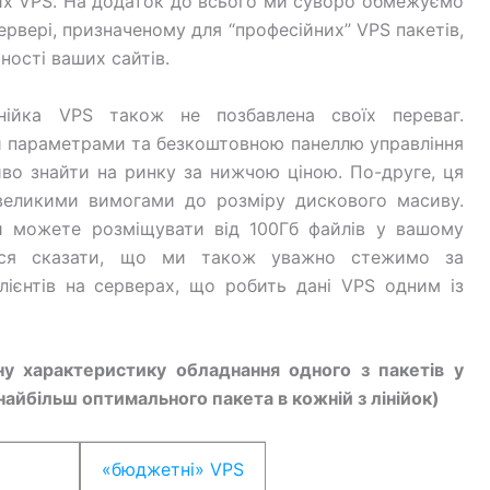
их VPS. На додаток до всього ми суворо обмежуємо
ервері, призначеному для “професійних” VPS пакетів,
ності ваших сайтів.
ійка VPS також не позбавлена ​​своїх переваг.
и параметрами та безкоштовною панеллю управління
о знайти на ринку за нижчою ціною. По-друге, ця
 великими вимогами до розміру дискового масиву.
и можете розміщувати від 100Гб файлів у вашому
ться сказати, що ми також уважно стежимо за
лієнтів на серверах, що робить дані VPS одним із
ну характеристику обладнання одного з пакетів у
 найбільш оптимального пакета в кожній з лінійок)
«бюджетні» VPS