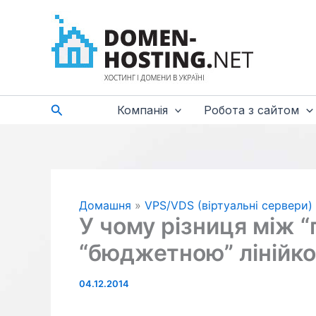
Перейти
до
вмісту
Пошук
Компанія
Робота з сайтом
Домашня
VPS/VDS (віртуальні сервери)
У чому різниця між 
“бюджетною” лінійк
04.12.2014