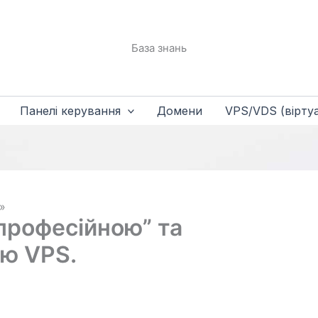
База знань
Панелі керування
Домени
VPS/VDS (віртуа
“професійною” та
ою VPS.