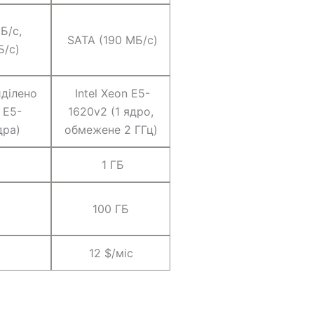
Б/с,
SATA (190 МБ/с)
Б/с)
иділено
Intel Xeon E5-
 E5-
1620v2 (1 ядро,
дра)
обмежене 2 ГГц)
1 ГБ
100 ГБ
12 $/міс