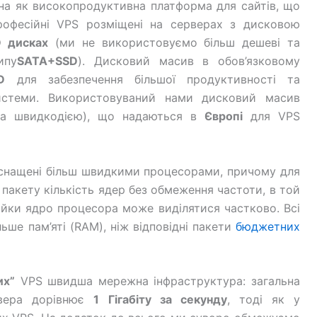
ена як високопродуктивна платформа для сайтів, що
Професійні VPS розміщені на серверах з дисковою
 дисках
(ми не використовуємо більш дешеві та
ипу
SATA+SSD
). Дисковий масив в обов’язковому
D
для забезпечення більшої продуктивності та
системи. Використовуваний нами дисковий масив
за швидкодією), що надаються в
Європі
для VPS
нащені більш швидкими процесорами, причому для
 пакету кількість ядер без обмеження частоти, в той
ійки ядро ​​процесора може виділятися частково. Всі
ше пам’яті (RAM), ніж відповідні пакети
бюджетних
их”
VPS швидша мережна інфраструктура: загальна
рвера дорівнює
1 Гігабіту за секунду
, тоді як у