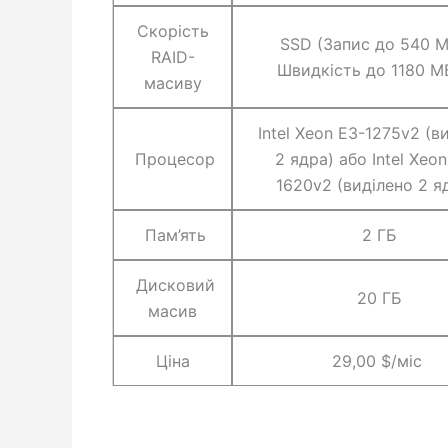
Скорість
SSD (Запис до 540 М
RAID-
Швидкість до 1180 М
масиву
Intel Xeon E3-1275v2 (в
Процесор
2 ядра) або Intel Xeon
1620v2 (виділено 2 я
Пам’ять
2 ГБ
Дисковий
20 ГБ
масив
Ціна
29,00 $/міс