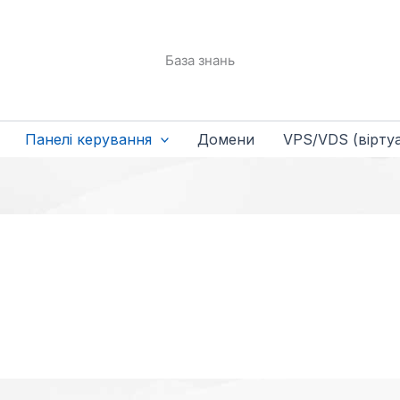
База знань
Панелі керування
Домени
VPS/VDS (віртуа