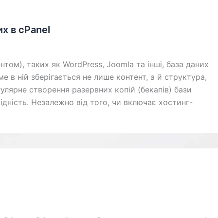
х в cPanel
том), таких як WordPress, Joomla та інші, база даних
 в ній зберігається не лише контент, а й структура,
гулярне створення разервних копій (бекапів) бази
ідність. Незалежно від того, чи включає хостинг-