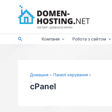
Перейти
до
вмісту
Пошук
Компанія
Робота з сайтом
Домашня
Панелі керування
cPanel