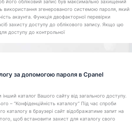
об його обліковий запис був максимально захищений
іть використання згенерованого системою пароля, який
ність акаунта. Функція двофакторної перевірки
асіб захисту доступу до облікового запису. Якщо цю
для доступу до контрольної
логу за допомогою пароля в Cpanel
и інший каталог Вашого сайту від загального доступу.
ого – “Конфіденційність каталогу” Під час спроби
о каталогу в браузері сайт відображатиме запит на
 того, щоб встановити захист для каталогу свого