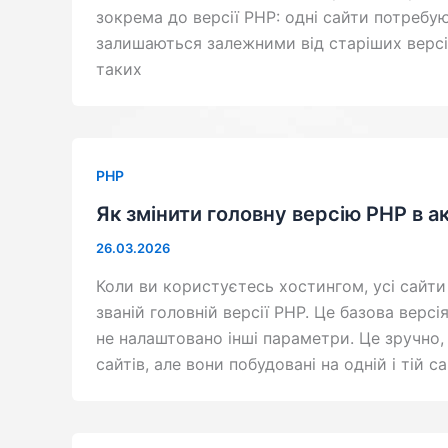
зокрема до версії PHP: одні сайти потребую
залишаються залежними від старіших версій
таких
PHP
Як змінити головну версію PHP в а
26.03.2026
Коли ви користуєтесь хостингом, усі сайт
званій головній версії PHP. Це базова версі
не налаштовано інші параметри. Це зручно,
сайтів, але вони побудовані на одній і тій