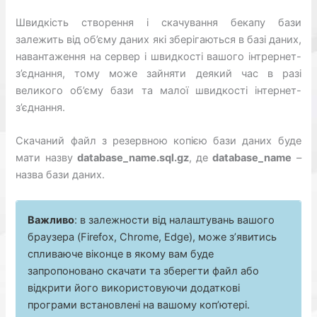
Швидкість створення і скачування бекапу бази
залежить від об’єму даних які зберігаються в базі даних,
навантаження на сервер і швидкості вашого інтрернет-
з’єднання, тому може зайняти деякий час в разі
великого об’єму бази та малої швидкості інтернет-
з’єднання.
Скачаний файл з резервною копією бази даних буде
мати назву
database_name.sql.gz
, де
database_name
–
назва бази даних.
Важливо
: в залежности від налаштувань вашого
браузера (Firefox, Chrome, Edge), може з’явитись
спливаюче віконце в якому вам буде
запропоновано скачати та зберегти файл або
відкрити його використовуючи додаткові
програми встановлені на вашому коп’ютері.