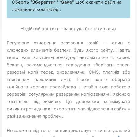
Оберіть
“Зберегти”
/
“Save”
щоб скачати файл на
локальний комп’ютер.
Надійний хостинг – запорука безпеки даних
Регулярне створення резервних копій — один із
ключових елементів безпеки будь-якого сайту. Навіть
якщо ваш хостинг-провайдер автоматично створює
бекапи, рекомендується періодично зберігати власні
резервні копії перед оновленнями CMS, плагінів або
внесенням важливих змін. Також варто обирати
надійного хостинг-провайдера зі стабільною роботою
серверів, регулярним резервним копіюванням і якісною
технічною підтримкою. Це допоможе мінімізувати
ризик втрати даних і скоротити час відновлення сайту у
разі виникнення проблем.
Незалежно від того, чи використовуєте ви віртуальний