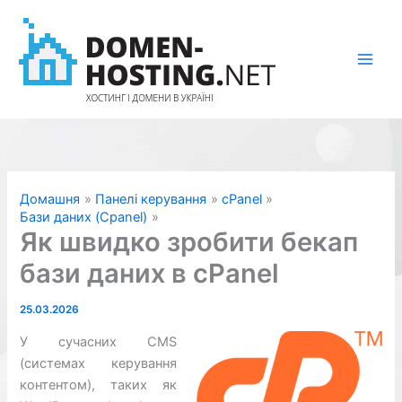
Перейти
до
вмісту
Домашня
Панелі керування
cPanel
Бази даних (Cpanel)
Як швидко зробити бекап
бази даних в cPanel
25.03.2026
У сучасних CMS
(системах керування
контентом), таких як