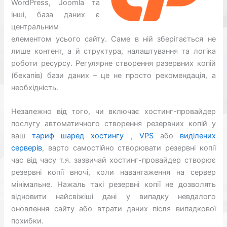
WordPress, Joomla та
інші, база даних є
центральним
елементом усього сайту. Саме в ній зберігається не
лише контент, а й структура, налаштування та логіка
роботи ресурсу. Регулярне створення разервних копій
(бекапів) бази даних – це не просто рекомендація, а
необхідність.
Незалежно від того, чи включає хостинг-провайдер
послугу автоматичного створення резервних копій у
ваш
тариф шаред хостингу
,
VPS
або
виділених
серверів
, варто самостійно створювати резервні копії
час від часу т.я. зазвичай хостинг-провайдер створює
резервні копії вночі, коли навантаження на сервер
мінімальне. Нажаль такі резервні копії не дозволять
відновити найсвіжіші дані у випадку невдалого
оновлення сайту або втрати даних після випадкової
похибки.