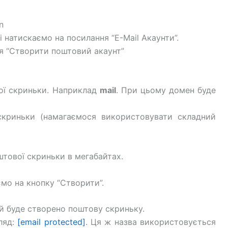
n
 натискаємо на посилання “E-Mail Акаунти”.
ня “Створити поштовий акаунт”
ої скриньки. Наприклад
mail
. При цьому домен буде
скриньки (намагаємося використовувати складний
тової скриньки в мегабайтах.
ємо на кнопку “Створити”.
ій буде створено поштову скриньку.
ляд:
[email protected]
. Ця ж назва використовується