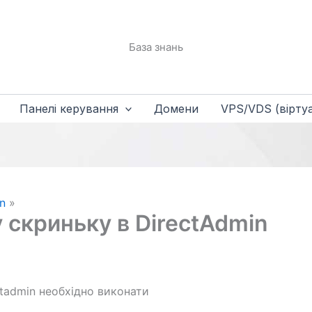
База знань
Панелі керування
Домени
VPS/VDS (віртуа
n
 скриньку в DirectAdmin
tadmin необхідно виконати