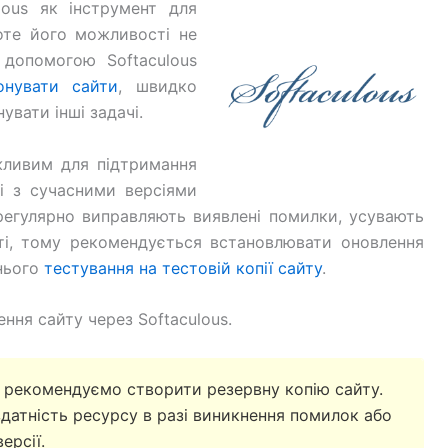
lous як інструмент для
роте його можливості не
допомогою Softaculous
онувати сайти
, швидко
увати інші задачі.
жливим для підтримання
ті з сучасними версіями
регулярно виправляють виявлені помилки, усувають
ті, тому рекомендується встановлювати оновлення
днього
тестування на тестовій копії сайту
.
ення сайту через Softaculous.
рекомендуємо створити резервну копію сайту.
датність ресурсу в разі виникнення помилок або
ерсії.