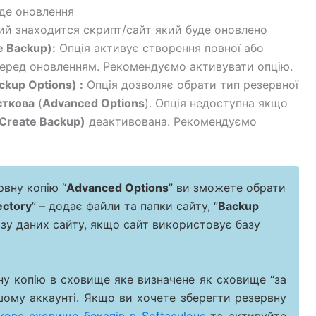
де оновлення
ий знаходится скрипт/сайт який буде оновлено
e Backup):
Опція активує створення повної або
 перед оновленням. Рекомендуємо активувати опцію.
ckup Options) :
Опція дозволяє обрати тип резервної
сткова
(
Advanced Options
). Опція недоступна якщо
Create Backup)
деактивована. Рекомендуємо
вну копію “
Advanced Options
” ви зможете обрати
ectory
” – додає файли та папки сайту, “
Backup
базу даних сайту, якщо сайт використовує базу
ну копію в сховище яке визначене як сховище “за
шому аккаунті. Якщо ви хочете зберегти резервну