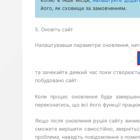
копію в інше місце,
налаштуйте додатк
його, як сховище за замовченням.
5. Оновіть сайт
Налаштувавши параметри оновлення, нати
та зачекайте деякий час поки створюєть
побудовано сайт.
Коли процес оновлення буде завершен
переконатись, що всі його функції прац
Якщо після оновлення рушія сайту виник
сможете вирішити самостійно, звернітьс
проблема, наведіть повідомлення з помил