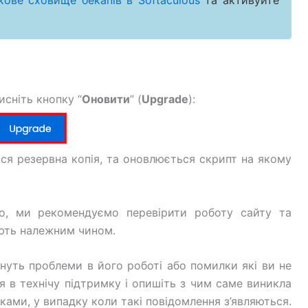
ове сховище бекапів в Softaculous
та активуйте
сніть кнопку “
Оновити
” (
Upgrade
):
ся резервна копія, та оновлюється скрипт на якому
о, ми рекомендуємо перевірити роботу сайту та
юють належним чином.
нуть проблеми в його роботі або помилки які ви не
я в технічу підтримку і опишіть з чим саме виникла
ками, у випадку коли такі повідомлення з’являються.