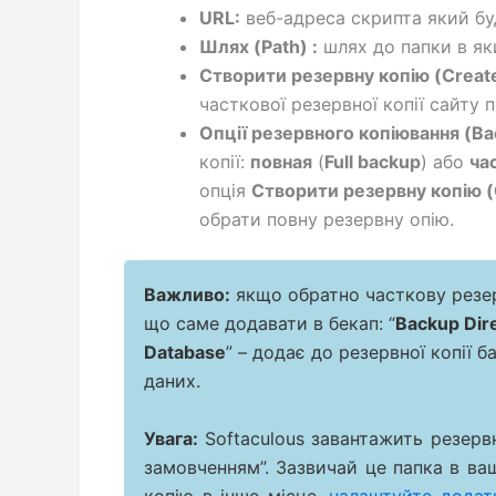
URL:
веб-адреса скрипта який бу
Шлях (Path) :
шлях до папки в як
Створити резервну копію (Creat
часткової резервної копії сайту
Опції резервного копіювання (Ba
копії:
повная
(
Full backup
) або
ча
опція
Створити резервну копію (
обрати повну резервну опію.
Важливо:
якщо обратно часткову резер
що саме додавати в бекап: “
Backup Dir
Database
” – додає до резервної копії 
даних.
Увага:
Softaculous завантажить резерв
замовченням”. Зазвичай це папка в ва