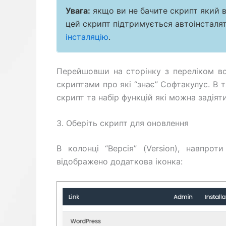
Увага:
якщо ви не бачите скрипт який в
цей скрипт підтримується автоінстал
інсталяцію
.
Перейшовши на сторінку з переліком вс
скриптами про які “знає” Софтакулус. В 
скрипт та набір функцій які можна задіят
3. Оберіть скрипт для оновлення
В колонці “Версія” (Version), навпрот
відображено додаткова іконка: