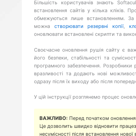
Більшість користувачів знають Softacu
встановлення сайтів у кілька кліків. П
обмежуються лише встановленням. За 
можна
створювати резервні копії
,
кл
оновлювати встановлені скрипти та викон
Своєчасне оновлення рушія сайту є ва
його безпеки, стабільності та суміснос
програмного забезпечення. Розробники 
вразливості та додають нові можливос
одразу після їх виходу або після попере
У цій інструкції розглянемо процес оновл
ВАЖЛИВО:
Перед початком оновлення 
Це дозволить швидко відновити працез
несумісності після встановлення нової в