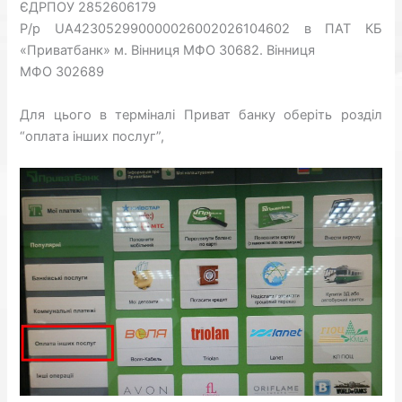
ЄДРПОУ 2852606179
Р/р UA423052990000026002026104602 в ПАТ КБ
«Приватбанк» м. Вінниця МФО 30682. Вінниця
МФО 302689
Для цього в терміналі Приват банку оберіть розділ
“оплата інших послуг”,