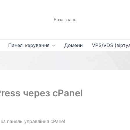
База знань
Панелі керування
Домени
VPS/VDS (віртуа
ress через cPanel
ез панель управління cPanel