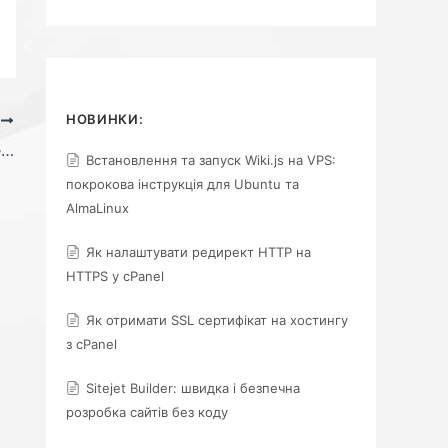
НОВИНКИ:
І
Встановлення Joomla через панель керування cPanel
Встановлення та запуск Wiki.js на VPS:
покрокова інструкція для Ubuntu та
AlmaLinux
Як налаштувати редирект HTTP на
HTTPS у cPanel
Як отримати SSL сертифікат на хостингу
з cPanel
Sitejet Builder: швидка і безпечна
розробка сайтів без коду