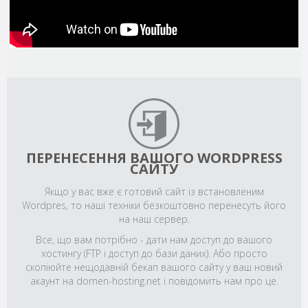
ПЕРЕНЕСЕННЯ ВАШОГО WORDPRESS
САЙТУ
Якщо у вас вже є готовий сайт із встановленим
Wordpres, то наші техніки безкоштовно перенесуть його
на наш сервер.
Все, що вам потрібно - дати нам доступ до вашого
хостингу (FTP і доступ до бази даних). Або просто
скопіюйте нещодавній бекап вашого сайту у ваш новий
акаунт на domen-hosting.net і повідомить нам про це.