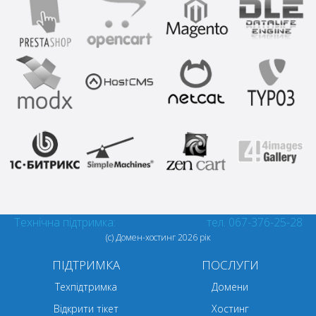
Технічна підтримка:
[email protected]
тел. 067-376-25-28
(с) Домен-хостинг
2026 рік
ПІДТРИМКА
ПОСЛУГИ
Техпідтримка
Домени
Відкрити тікет
Хостинг