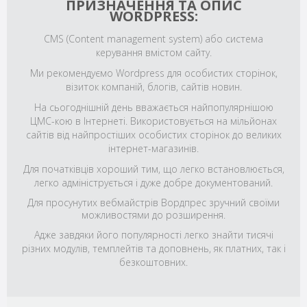
ПРИЗНАЧЕННЯ ТА ОПИС
WORDPRESS:
CMS (Content management system) або система
керування вмістом сайту.
Ми рекомендуємо Wordpress для особистих сторінок,
візиток компаній, блогів, сайтів новин.
На сьогоднішній день вважається найпопулярнішою
ЦМС-кою в Інтернеті. Використовується на мільйонах
сайтів від найпростіших особистих сторінок до великих
інтернет-магазинів.
Для початківців хороший тим, що легко встановлюється,
легко адмініструється і дуже добре документований.
Для просунутих вебмайстрів Вордпрес зручний своїми
можливостями до розширення.
Адже завдяки його популярності легко знайти тисячі
різних модулів, темплейтів та доповнень, як платних, так і
безкоштовних.