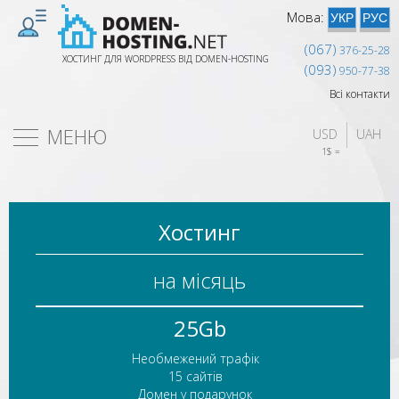
Мова:
УКР
РУС
(067)
376-25-28
ХОСТИНГ ДЛЯ WORDPRESS ВІД DOMEN-HOSTING
(093)
950-77-38
Всі контакти
МЕНЮ
USD
UAH
1$ = 
Хостинг
на місяць
25Gb
Необмежений трафік
15 сайтів
Домен у подарунок