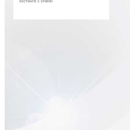
хостинге с cPanel