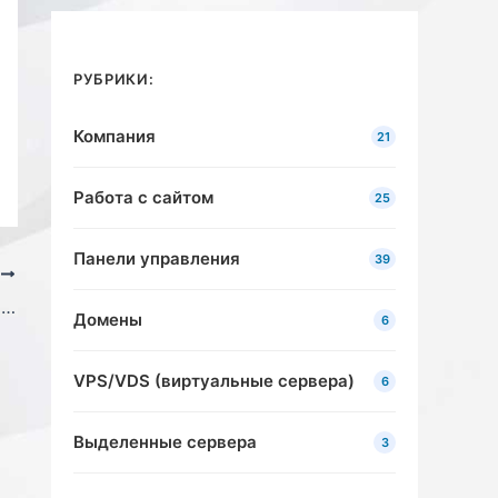
РУБРИКИ:
Компания
21
Работа с сайтом
25
Панели управления
39
Е
Как получить тестовый (бесплатный) период хостинга
Домены
6
VPS/VDS (виртуальные сервера)
6
Выделенные сервера
3