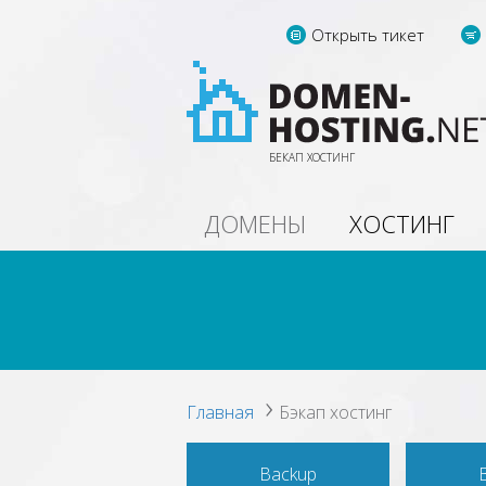
Открыть тикет
БЕКАП ХОСТИНГ
ДОМЕНЫ
ХОСТИНГ
ВСЕ СЕРВЕРА
ГЕР
все предложения
выделен
выделенных серверов
в Г
Главная
Бэкап хостинг
Backup