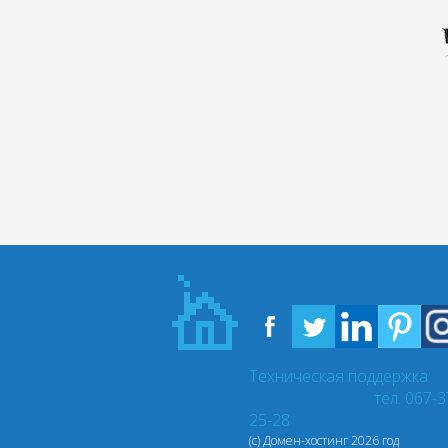
Техническая поддержка:
[email protected]
тел. 067-3
25-28
(с) Домен-хостинг
2026 год