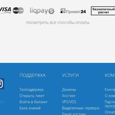
посмотреть все способы оплаты
ПОДДЕРЖКА
УСЛУГИ
КОМ
Техподдержка
Домены
Конта
Открыть тикет
Хостинг
О ком
76-
Войти в биллинг
VPS/VDS
Партн
прог
База знаний
Выделенные сервера
Опла
Бэкап хостинг