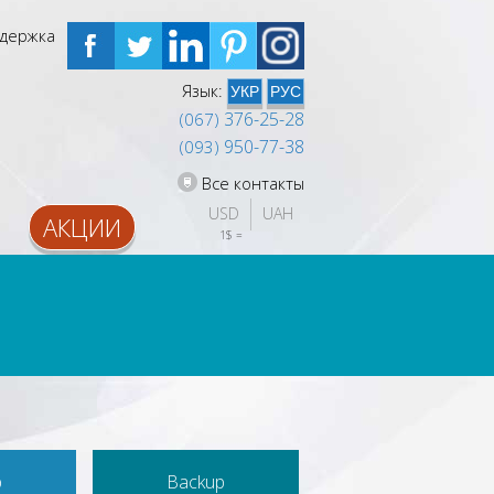
держка
Язык:
УКР
РУС
376-25-28
(067)
950-77-38
(093)
Все контакты
USD
UAH
АКЦИИ
1$ = 
ХРАНЕНИЕ ДАННЫХ
сервера для хранения данных
и резервного копирования
p
Backup