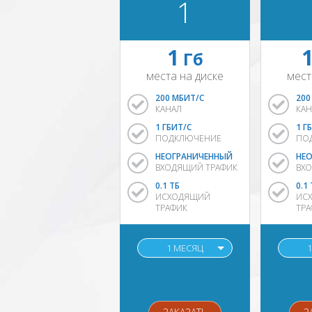
1
1
Гб
места на диске
мест
200 МБИТ/С
200
КАНАЛ
КАН
1 ГБИТ/С
1 Г
ПОДКЛЮЧЕНИЕ
ПО
НЕОГРАНИЧЕННЫЙ
НЕ
ВХОДЯЩИЙ ТРАФИК
ВХ
0.1 ТБ
0.1
ИСХОДЯЩИЙ
ИС
ТРАФИК
ТРА
1 МЕСЯЦ