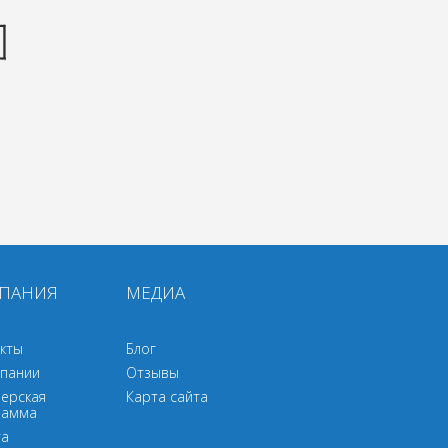
ПАНИЯ
МЕДИА
кты
Блог
пании
Отзывы
ерская
Карта сайта
рамма
та