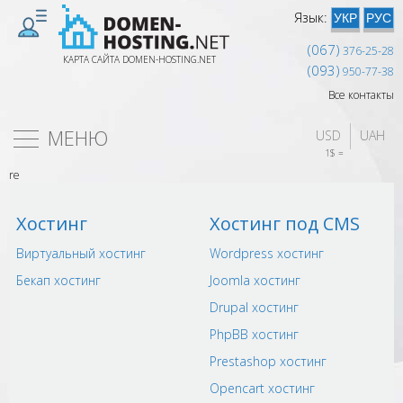
Язык:
УКР
РУС
(067)
376-25-28
КАРТА САЙТА DOMEN-HOSTING.NET
(093)
950-77-38
Все контакты
МЕНЮ
USD
UAH
1$ = 
re
Хостинг
Хостинг под CMS
Виртуальный хостинг
Wordpress хостинг
Бекап хостинг
Joomla хостинг
Drupal хостинг
PhpBB хостинг
Prestashop хостинг
Opencart хостинг