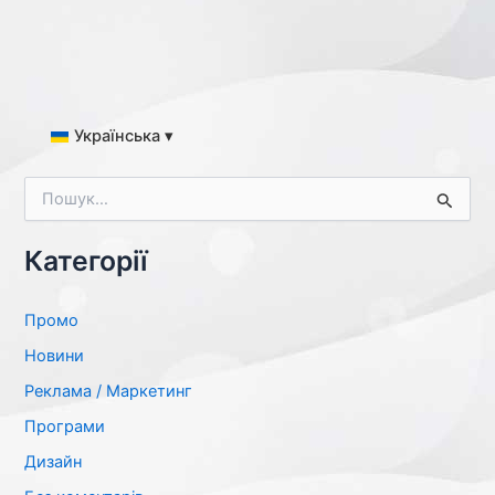
Українська ▾
Ш
у
к
а
Категорії
т
и
:
Промо
Новини
Реклама / Маркетинг
Програми
Дизайн