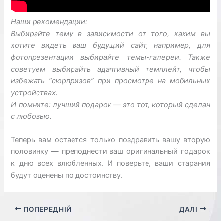
Наши рекомендации:
Выбирайте тему в зависимости от того, каким вы
хотите видеть ваш будущий сайт, например, для
фотопрезентации выбирайте темы-галереи. Также
советуем выбирайть адаптивный темплейт, чтобы
избежать “сюрпризов” при просмотре на мобильных
устройствах.
И помните: лучший подарок — это тот, который сделан
с любовью.
Теперь вам остается только поздравить вашу вторую
половинку — преподнести ваш оригинальный подарок
к дню всех влюбленных. И поверьте, ваши старания
будут оценены по достоинству.
ПОПЕРЕДНІЙ
ДАЛІ