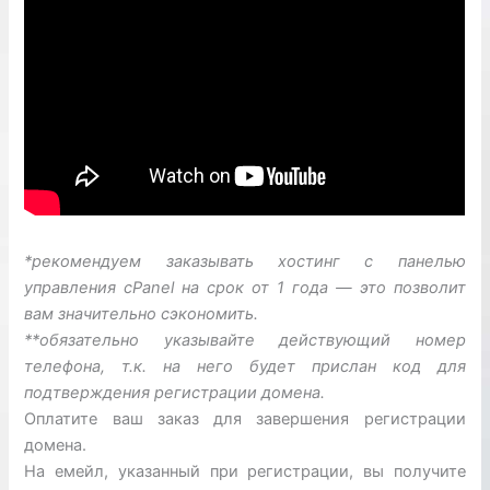
*рекомендуем заказывать хостинг с панелью
управления cPanel на срок от 1 года — это позволит
вам значительно сэкономить.
**обязательно указывайте действующий номер
телефона, т.к. на него будет прислан код для
подтверждения регистрации домена.
Оплатите ваш заказ для завершения регистрации
домена.
На емейл, указанный при регистрации, вы получите