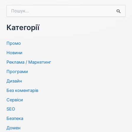
Ш
у
к
а
Категорії
т
и
:
Промо
Новини
Реклама / Маркетинг
Програми
Дизайн
Без коментарів
Сервіси
SЕО
Безпека
Домен