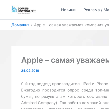
Перейти
до
Новини
Реклама / М
вмісту
Домашня
Apple – самая уважаемая компания у
Apple – самая уважае
24.02.2016
9-й год подряд производитель iPad и iPhon
Ежегодно проводится опрос среди топ-м
бумаг, по результатам которого составляе
Admired Company). Так работа компаний оц