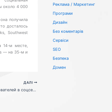
 социальная
Реклама / Маркетинг
ы около 4 000
Програми
 она получила
Дизайн
сто досталось
Без коментарів
ks, Southwest
Сервіси
 14-м месте,
SЕО
cs — на 35-м и
Безпека
Домен
ДАЛІ
3G меняет поведение пользователей в соцсетях