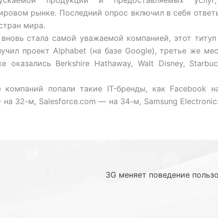
пускаемой продукции и предоставляемых услуг,
мировом рынке. Последний опрос включил в себя ответ
стран мира.
 вновь стала самой уважаемой компанией, этот титул
учил проект Alphabet (на базе Google), третье же ме
оказались Berkshire Hathaway, Walt Disney, Starbuc
компаний попали такие IT-бренды, как Facebook на
 — на 32-м, Salesforce.com — на 34-м, Samsung Electroni