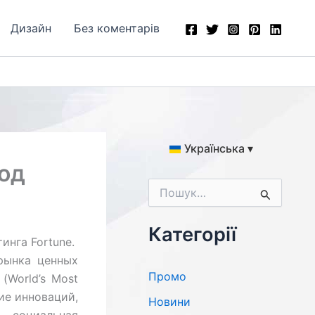
Дизайн
Без коментарів
Українська ▾
год
Ш
у
к
а
Категорії
инга Fortune.
т
и
рынка ценных
:
Промо
(World’s Most
ие инноваций,
Новини