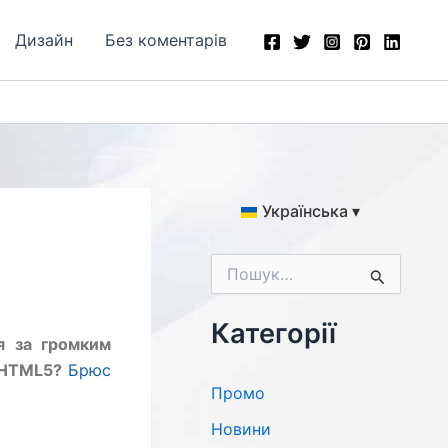
Дизайн
Без коментарів
Українська ▾
Ш
у
к
а
Категорії
я за громким
т
и
о HTML5?
Брюс
:
Промо
Новини