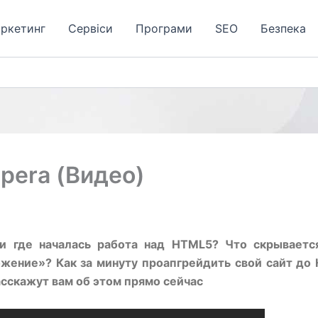
аркетинг
Сервіси
Програми
SЕО
Безпека
pera (Видео)
 и где началась работа над HTML5? Что скрываетс
ожение»? Как за минуту проапгрейдить свой сайт д
сскажут вам об этом прямо сейчас