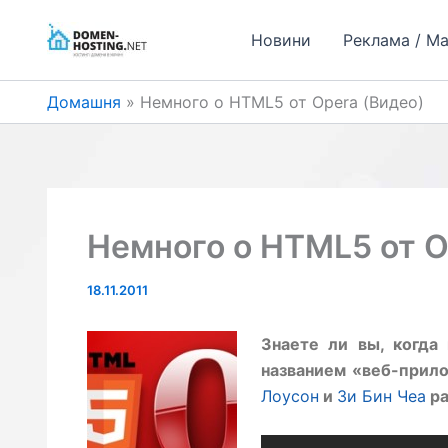
Перейти
до
Новини
Реклама / М
вмісту
Домашня
Немного о HTML5 от Opera (Видео)
Немного о HTML5 от O
18.11.2011
Знаете ли вы, когда
названием «веб-прил
Лоусон
и
Зи Бин Чеа
ра