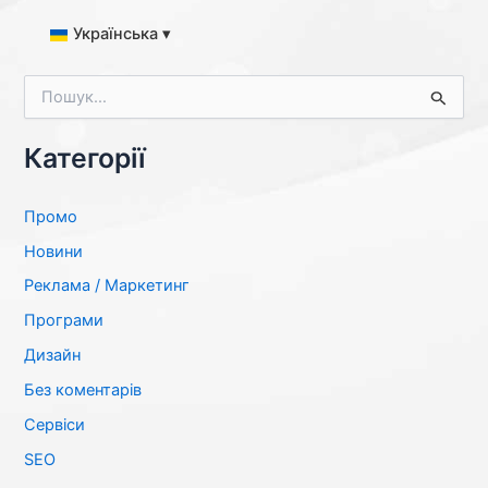
Українська ▾
Ш
у
к
а
Категорії
т
и
:
Промо
Новини
Реклама / Маркетинг
Програми
Дизайн
Без коментарів
Сервіси
SЕО