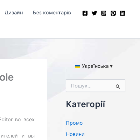
Дизайн
Без коментарів
Українська ▾
ole
Ш
у
к
а
Категорії
т
и
ditor во всех
:
Промо
Новини
тителей и вы