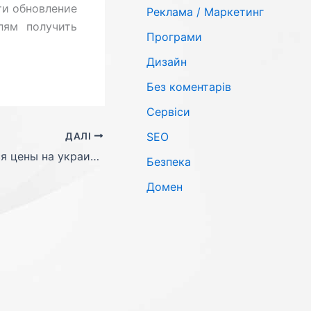
ти обновление
Реклама / Маркетинг
лям получить
Програми
Дизайн
Без коментарів
Сервіси
SЕО
ДАЛІ
C 01 мая 2016 года повысятся цены на украинские домены
Безпека
Домен