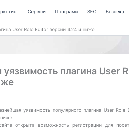
аркетинг
Сервіси
Програми
SЕО
Безпека
гина User Role Editor версии 4.24 и ниже
 уязвимость плагина User R
иже
знейшая уязвимость популярного плагина User Role E
 ниже.
сайте открыта возможность регистрации для посе