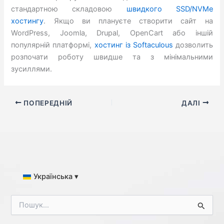
стандартною складовою
швидкого SSD/NVMe
хостингу
. Якщо ви плануєте створити сайт на
WordPress, Joomla, Drupal, OpenCart або іншій
популярній платформі,
хостинг із Softaculous
дозволить
розпочати роботу швидше та з мінімальними
зусиллями.
ПОПЕРЕДНІЙ
ДАЛІ
Українська ▾
Ш
у
к