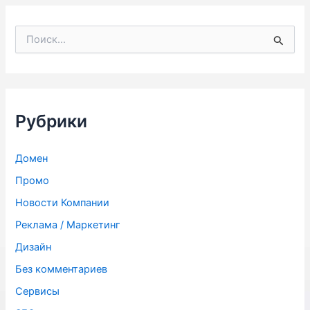
П
о
и
с
к
:
Рубрики
Домен
Промо
Новости Компании
Реклама / Маркетинг
Дизайн
Без комментариев
Сервисы