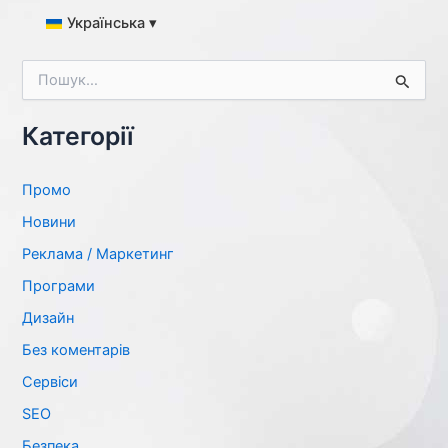
Українська ▾
Ш
у
к
а
Категорії
т
и
:
Промо
Новини
Реклама / Маркетинг
Програми
Дизайн
Без коментарів
Сервіси
SЕО
Безпека