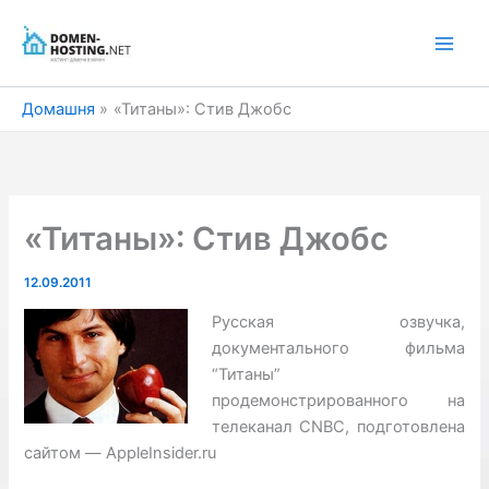
Перейти
до
вмісту
Домашня
«Титаны»: Стив Джобс
«Титаны»: Стив Джобс
12.09.2011
Русская озвучка,
документального фильма
“Титаны”
продемонстрированного на
телеканал CNBC, подготовлена
сайтом — AppleInsider.ru