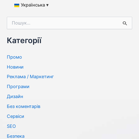
Українська ▾
Ш
у
к
а
Категорії
т
и
:
Промо
Новини
Реклама / Маркетинг
Програми
Дизайн
Без коментарів
Сервіси
SЕО
Безпека