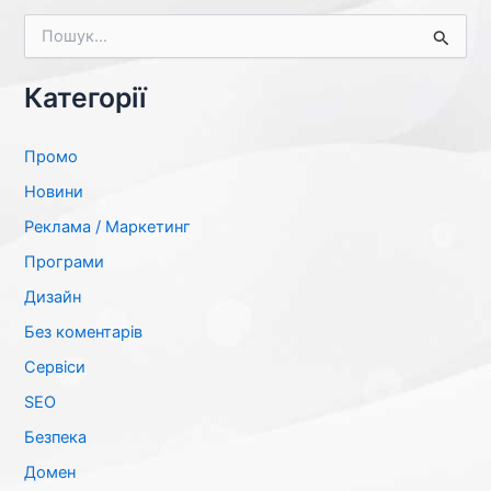
Ш
у
к
а
Категорії
т
и
:
Промо
Новини
Реклама / Маркетинг
Програми
Дизайн
Без коментарів
Сервіси
SЕО
Безпека
Домен