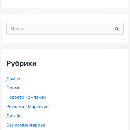
П
о
и
с
к
:
Рубрики
Домен
Промо
Новости Компании
Реклама / Маркетинг
Дизайн
Без комментариев