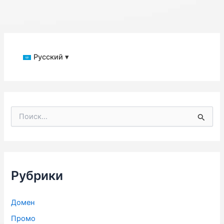
Русский ▾
П
о
и
с
к
:
Рубрики
Домен
Промо