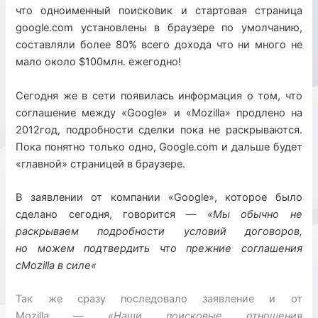
что одноименный поисковик и стартовая страница
google.com установлены в браузере по умолчанию,
составляли более 80% всего дохода что ни много не
мало около $100млн. ежегодно!
Сегодня же в сети появилась информация о том, что
соглашение между «Google» и «Mozilla» продлено на
2012год, подробности сделки пока не раскрываются.
Пока понятно только одно, Google.com и дальше будет
«главной» страницей в браузере.
В заявлении
от компании «Google»,
которое
было
сделано
сегодня, говорится
—
«Мы обычно
не
раскрываем
подробности условий
договоров
,
но
можем подтвердить
что прежние
соглашения
с
Mozilla в силе
«
Так же сразу последовало заявление и от
Mozilla
—
«
Наши поисковые
отношения