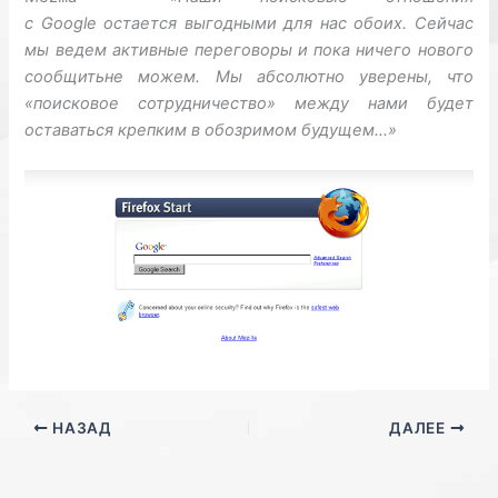
с
Google
остается выгодными
для нас обоих
. Сейчас
м
ы ведем
активные
переговоры и
пока
ничего
нового
сообщить
не можем
.
Мы абсолютно уверены
, что
«поисковое
сотрудничество» между нами
будет
оставаться
крепким
в обозримом
будущем…»
НАЗАД
ДАЛЕЕ