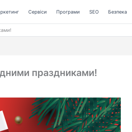
аркетинг
Сервіси
Програми
SЕО
Безпека
ками!
одними праздниками!