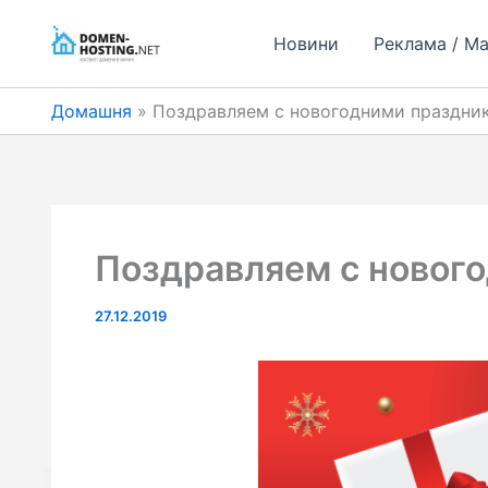
Перейти
до
Новини
Реклама / М
вмісту
Домашня
Поздравляем с новогодними праздни
Поздравляем с новог
27.12.2019