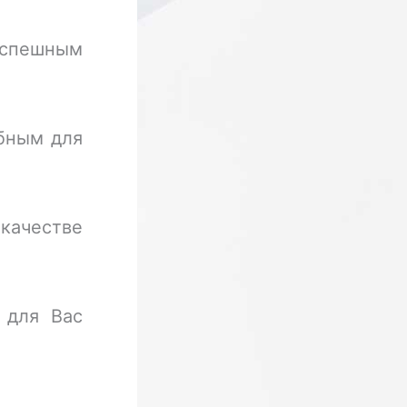
 успешным
бным для
качестве
 для Вас