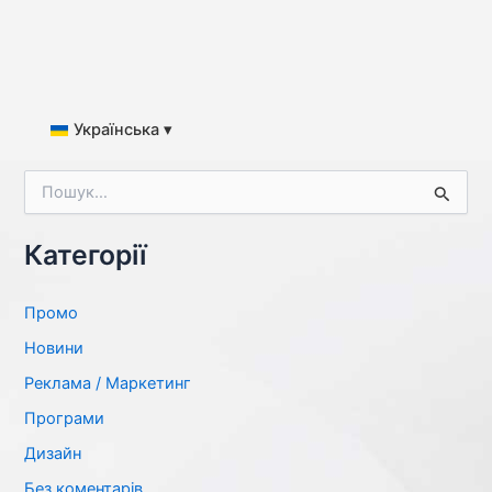
Українська ▾
Ш
у
к
а
Категорії
т
и
:
Промо
Новини
Реклама / Маркетинг
Програми
Дизайн
Без коментарів