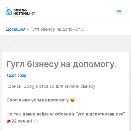
Перейти
до
вмісту
Домашня
Гугл бізнесу на допомогу.
Гугл бізнесу на допомогу.
30.09.2020
Корисні Google сервіси для онлайн бізнесу
Google нам усім на допомогу
⠀
⠀
Не так давно всіма улюблений Гугл відсвяткував свої
22 рочки!
⠀
⠀