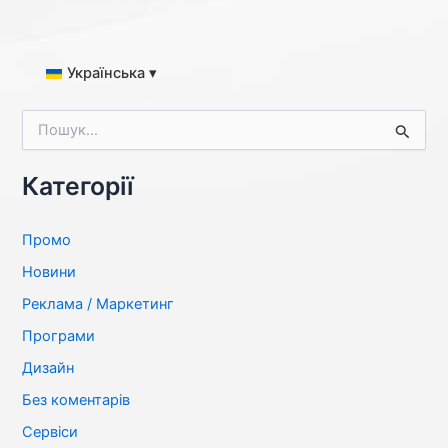
Українська ▾
Ш
у
к
а
Категорії
т
и
:
Промо
Новини
Реклама / Маркетинг
Програми
Дизайн
Без коментарів
Сервіси