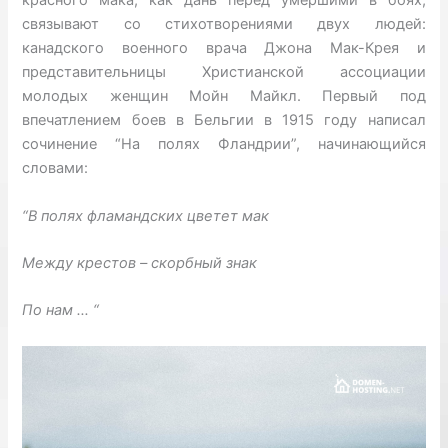
красного мака, как дань перед умершими в боях,
связывают со стихотворениями двух людей:
канадского военного врача Джона Мак-Крея и
представительницы Христианской ассоциации
молодых женщин Мойн Майкл. Первый под
впечатлением боев в Бельгии в 1915 году написал
сочинение “На полях Фландрии”, начинающийся
словами:
“В полях фламандских цветет мак
Между крестов – скорбный знак
По нам … “