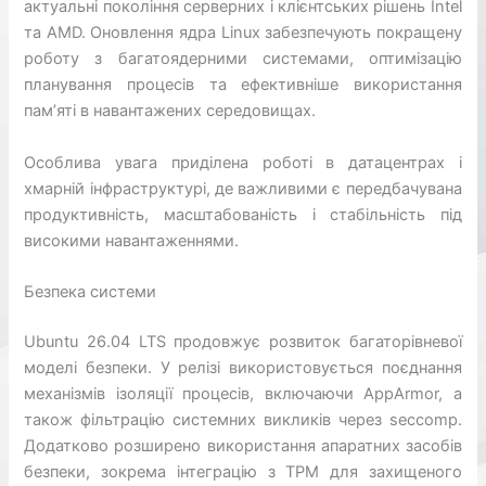
актуальні покоління серверних і клієнтських рішень Intel
та AMD. Оновлення ядра Linux забезпечують покращену
роботу з багатоядерними системами, оптимізацію
планування процесів та ефективніше використання
пам’яті в навантажених середовищах.
Особлива увага приділена роботі в датацентрах і
хмарній інфраструктурі, де важливими є передбачувана
продуктивність, масштабованість і стабільність під
високими навантаженнями.
Безпека системи
Ubuntu 26.04 LTS продовжує розвиток багаторівневої
моделі безпеки. У релізі використовується поєднання
механізмів ізоляції процесів, включаючи AppArmor, а
також фільтрацію системних викликів через seccomp.
Додатково розширено використання апаратних засобів
безпеки, зокрема інтеграцію з TPM для захищеного