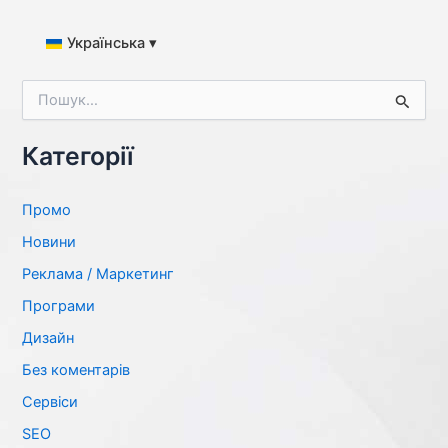
Українська ▾
Ш
у
к
а
Категорії
т
и
:
Промо
Новини
Реклама / Маркетинг
Програми
Дизайн
Без коментарів
Сервіси
SЕО