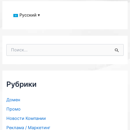
Русский ▾
П
о
и
с
к
:
Рубрики
Домен
Промо
Новости Компании
Реклама / Маркетинг