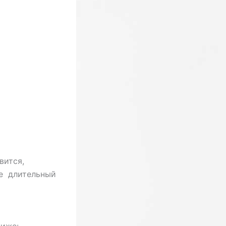
вится,
е длительный