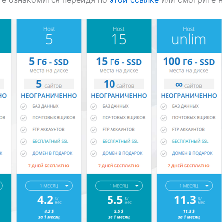
те ознакомится перейдя по
этой ссылке
или смотрите 