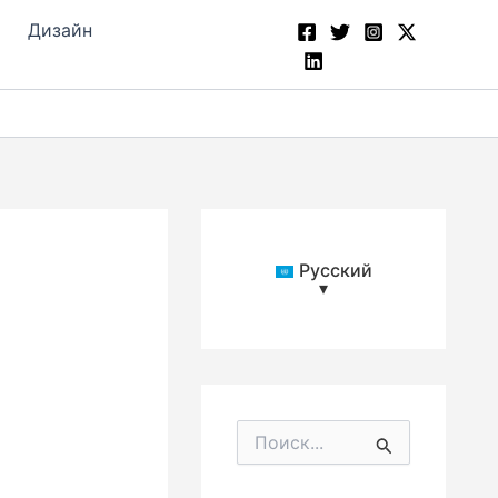
Дизайн
Русский
▾
П
о
и
с