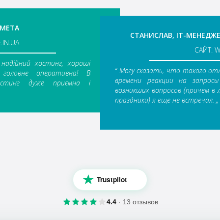
ЕМЕТА
СТАНИСЛАВ, IT-МЕНЕДЖЕ
.IN.UA
САЙТ: 
надійний хостинг, хороші
“ Могу сказать, что такого о
 головне оперативна! В
времени реакции на запрос
остинг дуже приємна і
возникших вопросов (причем в 
праздники) я еще не встречал. „
Trustpilot
4.4
· 13 отзывов