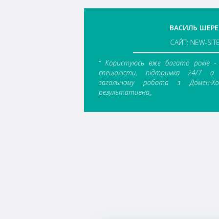
ВАСИЛЬ ШЕР
САЙТ: NEW-SITE
“ Користуюсь вже багато років - 
спеціалісти, підтримка 24/7 а
загальному робота з Домен-Х
результативна„