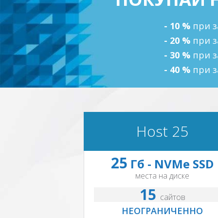
- 10 %
при з
- 20 %
при з
- 30 %
при з
- 40 %
при з
Host 25
25
Гб - NVMe SSD
места на диске
15
сайтов
НЕОГРАНИЧЕННО