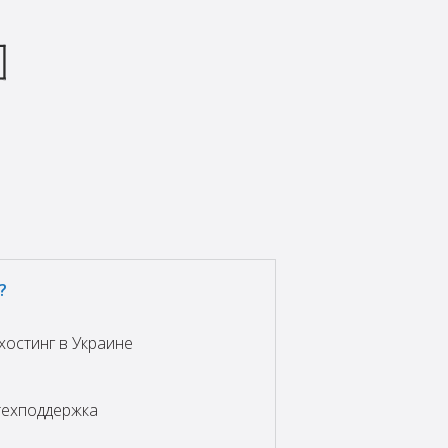
?
хостинг в Украине
техподдержка