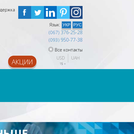
держка
Язык:
УКР
РУС
376-25-28
(067)
950-77-38
(093)
Все контакты
USD
UAH
АКЦИИ
1$ = 
ХРАНЕНИЕ ДАННЫХ
сервера для хранения данных
и резервного копирования
НЬШЕ