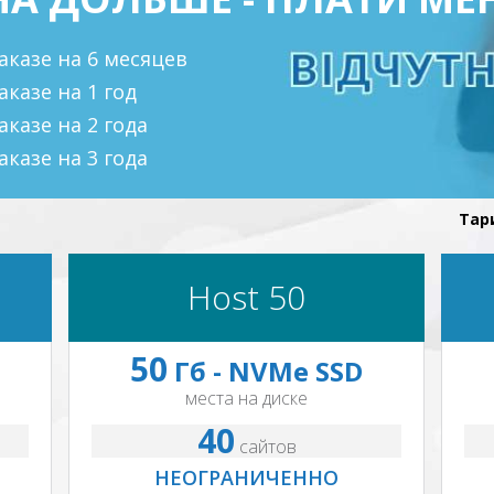
аказе на 6 месяцев
аказе на 1 год
аказе на 2 года
аказе на 3 года
Тар
Host 50
50
Гб - NVMe SSD
места на диске
40
сайтов
НЕОГРАНИЧЕННО