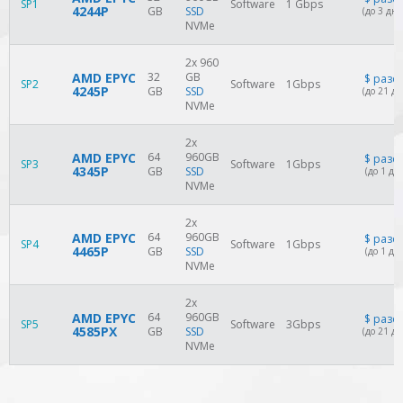
SP1
Software
1 Gbps
4244P
GB
SSD
(до 3 дне
NVMe
2x 960
AMD EPYC
32
GB
$
разо
SP2
Software
1Gbps
4245P
GB
SSD
(до 21 дн
NVMe
2x
AMD EPYC
64
960GB
$
разо
SP3
Software
1Gbps
4345P
GB
SSD
(до 1 дн
NVMe
2x
AMD EPYC
64
960GB
$
разо
SP4
Software
1Gbps
4465P
GB
SSD
(до 1 дн
NVMe
2x
AMD EPYC
64
960GB
$
разо
SP5
Software
3Gbps
4585PX
GB
SSD
(до 21 дн
NVMe