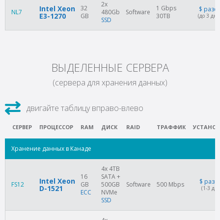
2x
Intel Xeon
32
1 Gbps
$
разо
NL7
480Gb
Software
E3-1270
GB
30TB
(до 3 дне
SSD
ВЫДЕЛЕННЫЕ СЕРВЕРА
(сервера для хранения данных)
СЕРВЕР
ПРОЦЕССОР
RAM
ДИСК
RAID
ТРАФФИК
УСТАНОВ
Хранение данных в Канаде
4x 4TB
16
SATA +
Intel Xeon
$
разо
FS12
GB
500GB
Software
500 Mbps
D-1521
(1-3 дня
ECC
NVMe
SSD