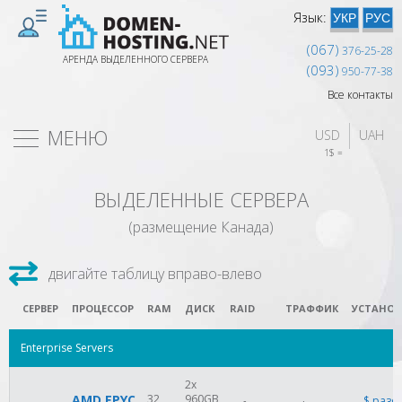
Язык:
УКР
РУС
(067)
376-25-28
АРЕНДА ВЫДЕЛЕННОГО СЕРВЕРА
(093)
950-77-38
Все контакты
МЕНЮ
USD
UAH
1$ = 
ВЫДЕЛЕННЫЕ СЕРВЕРА
(размещение Канада)
СЕРВЕР
ПРОЦЕССОР
RAM
ДИСК
RAID
ТРАФФИК
УСТАНОВ
Enterprise Servers
2x
AMD EPYC
32
960GB
$
разо