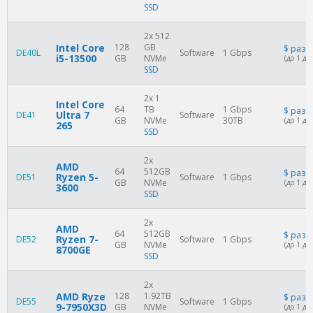
SSD
2x 512
Intel Core
128
GB
$
разо
DE40L
Software
1 Gbps
i5-13500
GB
NVMe
(до 1 дн
SSD
2x 1
Intel Core
64
TB
1 Gbps
$
разо
Ultra 7
DE41
Software
GB
NVMe
30TB
(до 1 дн
265
SSD
2x
AMD
64
512GB
$
разо
Ryzen 5-
DE51
Software
1 Gbps
GB
NVMe
(до 1 дн
3600
SSD
2x
AMD
64
512GB
$
разо
Ryzen 7-
DE52
Software
1 Gbps
GB
NVMe
(до 1 дн
8700GE
SSD
2x
AMD Ryze
128
1.92TB
$
разо
DE55
Software
1 Gbps
9-7950X3D
GB
NVMe
(до 1 дн