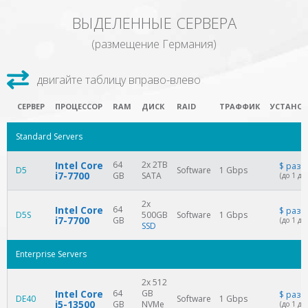
ВЫДЕЛЕННЫЕ СЕРВЕРА
(размещение Германия)
СЕРВЕР
ПРОЦЕССОР
RAM
ДИСК
RAID
ТРАФФИК
УСТАНОВ
Standard Servers
Intel Core
64
2x 2TB
$
разо
D5
Software
1 Gbps
i7-7700
GB
SATA
(до 1 дн
2x
Intel Core
64
$
разо
D5S
500GB
Software
1 Gbps
i7-7700
GB
(до 1 дн
SSD
Enterprise Servers
2x 512
Intel Core
64
GB
$
разо
DE40
Software
1 Gbps
i5-13500
GB
NVMe
(до 1 дн