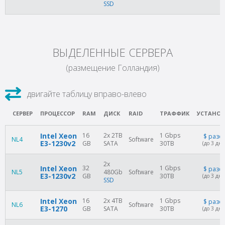
SSD
ВЫДЕЛЕННЫЕ СЕРВЕРА
(размещение Голландия)
СЕРВЕР
ПРОЦЕССОР
RAM
ДИСК
RAID
ТРАФФИК
УСТАНОВ
Intel Xeon
16
2x 2TB
1 Gbps
$
разо
NL4
Software
E3-1230v2
GB
SATA
30TB
(до 3 дне
2x
Intel Xeon
32
1 Gbps
$
разо
NL5
480Gb
Software
E3-1230v2
GB
30TB
(до 3 дне
SSD
Intel Xeon
16
2x 4TB
1 Gbps
$
разо
NL6
Software
E3-1270
GB
SATA
30TB
(до 3 дне