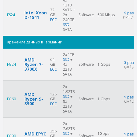
4x
12TB
32
SATA +
Intel Xeon
$
разо
FS24
GB
2x
Software
500 Mbps
D-1541
(1-10 дне
ECC
240GB
SSD
SATA
Хранение данных в Германии
2x 1TB
AMD
64
SSD
+
$
разо
Ryzen 7-
FG24
GB
4x
Software
1 Gbps
(до 1 дн
3700X
ECC
22TB
SATA
2x
1.92TB
AMD
128
SSD
+
$
разо
Ryzen 9-
FG60
GB
Software
1 Gbps
8x
(до 1 дн
3900
ECC
22TB
SATA
2x
7.68TB
256
AMD EPYC
SSD
+
1Gbps
$
разо
FG90
GB
Software